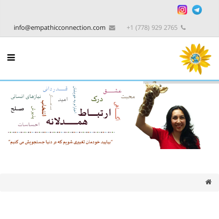
info@empathicconnection.com
2765 929 (778) 1+